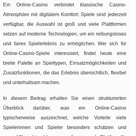
Ein Online-Casino verbindet klassische Casino-
Atmosphäre mit digitalem Komfort: Spiele sind jederzeit
verfügbar, die Auswahl ist groß und viele Plattformen
setzen auf moderne Technologien, um ein reibungsloses
und faires Spielerlebnis zu ermöglichen. Wer sich für
Online-Casino-Spiele interessiert, findet heute eine
breite Palette an Spieltypen, Einsatzmöglichkeiten und
Zusatzfunktionen, die das Erlebnis übersichtlich, flexibel
und unterhaltsam machen.
In diesem Beitrag erhalten Sie einen strukturierten
Überblick darüber, was ein Online-Casino
typischerweise auszeichnet, welche Vorteile viele
Spielerinnen und Spieler besonders schätzen und