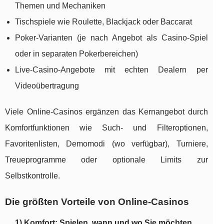
Themen und Mechaniken
Tischspiele wie Roulette, Blackjack oder Baccarat
Poker-Varianten (je nach Angebot als Casino-Spiel
oder in separaten Pokerbereichen)
Live-Casino-Angebote mit echten Dealern per
Videoübertragung
Viele Online-Casinos ergänzen das Kernangebot durch
Komfortfunktionen wie Such- und Filteroptionen,
Favoritenlisten, Demomodi (wo verfügbar), Turniere,
Treueprogramme oder optionale Limits zur
Selbstkontrolle.
Die größten Vorteile von Online-Casinos
1) Komfort: Spielen, wann und wo Sie möchten