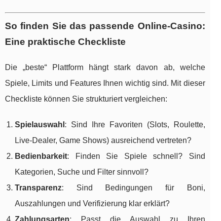
So finden Sie das passende Online-Casino:
Eine praktische Checkliste
Die „beste“ Plattform hängt stark davon ab, welche
Spiele, Limits und Features Ihnen wichtig sind. Mit dieser
Checkliste können Sie strukturiert vergleichen:
Spielauswahl
: Sind Ihre Favoriten (Slots, Roulette,
Live-Dealer, Game Shows) ausreichend vertreten?
Bedienbarkeit
: Finden Sie Spiele schnell? Sind
Kategorien, Suche und Filter sinnvoll?
Transparenz
: Sind Bedingungen für Boni,
Auszahlungen und Verifizierung klar erklärt?
Zahlungsarten
: Passt die Auswahl zu Ihren