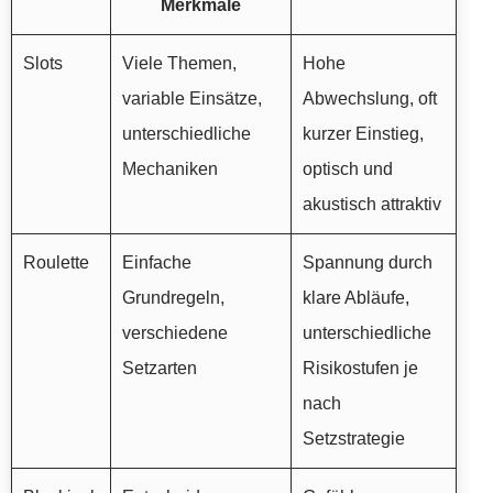
Merkmale
Slots
Viele Themen,
Hohe
variable Einsätze,
Abwechslung, oft
unterschiedliche
kurzer Einstieg,
Mechaniken
optisch und
akustisch attraktiv
Roulette
Einfache
Spannung durch
Grundregeln,
klare Abläufe,
verschiedene
unterschiedliche
Setzarten
Risikostufen je
nach
Setzstrategie