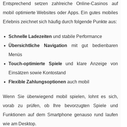
Entsprechend setzen zahlreiche Online-Casinos auf
mobil optimierte Websites oder Apps. Ein gutes mobiles
Erlebnis zeichnet sich häufig durch folgende Punkte aus:
Schnelle Ladezeiten
und stabile Performance
Übersichtliche Navigation
mit gut bedienbaren
Menüs
Touch-optimierte Spiele
und klare Anzeige von
Einsätzen sowie Kontostand
Flexible Zahlungsoptionen
auch mobil
Wenn Sie überwiegend mobil spielen, lohnt es sich,
vorab zu prüfen, ob Ihre bevorzugten Spiele und
Funktionen auf dem Smartphone genauso rund laufen
wie am Desktop.