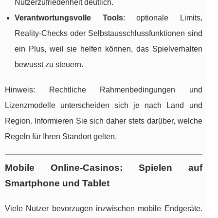
Nutzerzufriedenheit deutlich.
Verantwortungsvolle Tools
: optionale Limits,
Reality-Checks oder Selbstausschlussfunktionen sind
ein Plus, weil sie helfen können, das Spielverhalten
bewusst zu steuern.
Hinweis: Rechtliche Rahmenbedingungen und
Lizenzmodelle unterscheiden sich je nach Land und
Region. Informieren Sie sich daher stets darüber, welche
Regeln für Ihren Standort gelten.
Mobile Online-Casinos: Spielen auf
Smartphone und Tablet
Viele Nutzer bevorzugen inzwischen mobile Endgeräte.