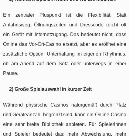
Ein zentraler Pluspunkt ist die Flexibilität. Statt
Anfahrtsweg, Öffnungszeiten und Dresscode reicht oft
ein Gerät mit Internetzugang. Das bedeutet nicht, dass
Online das Vor-Ort-Casino ersetzt, aber es eröffnet eine
zusätzliche Option: Unterhaltung im eigenen Rhythmus,
ob am Abend auf dem Sofa oder unterwegs in einer
Pause.
2) Große Spielauswahl in kurzer Zeit
Während physische Casinos naturgemäß durch Platz
und Geräteanzahl begrenzt sind, kann ein Online-Casino
eine sehr breite Bibliothek anbieten. Für Spielerinnen
und Spieler bedeutet das: mehr Abwechslung, mehr