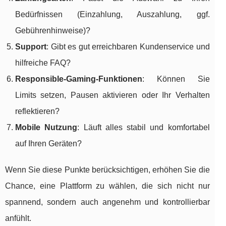
Bedürfnissen (Einzahlung, Auszahlung, ggf.
Gebührenhinweise)?
Support
: Gibt es gut erreichbaren Kundenservice und
hilfreiche FAQ?
Responsible-Gaming-Funktionen
: Können Sie
Limits setzen, Pausen aktivieren oder Ihr Verhalten
reflektieren?
Mobile Nutzung
: Läuft alles stabil und komfortabel
auf Ihren Geräten?
Wenn Sie diese Punkte berücksichtigen, erhöhen Sie die
Chance, eine Plattform zu wählen, die sich nicht nur
spannend, sondern auch angenehm und kontrollierbar
anfühlt.