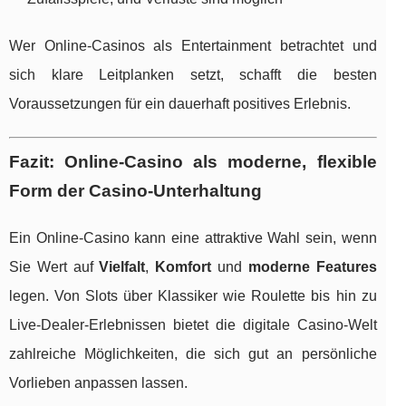
Wer Online-Casinos als Entertainment betrachtet und
sich klare Leitplanken setzt, schafft die besten
Voraussetzungen für ein dauerhaft positives Erlebnis.
Fazit: Online-Casino als moderne, flexible
Form der Casino-Unterhaltung
Ein Online-Casino kann eine attraktive Wahl sein, wenn
Sie Wert auf
Vielfalt
,
Komfort
und
moderne Features
legen. Von Slots über Klassiker wie Roulette bis hin zu
Live-Dealer-Erlebnissen bietet die digitale Casino-Welt
zahlreiche Möglichkeiten, die sich gut an persönliche
Vorlieben anpassen lassen.